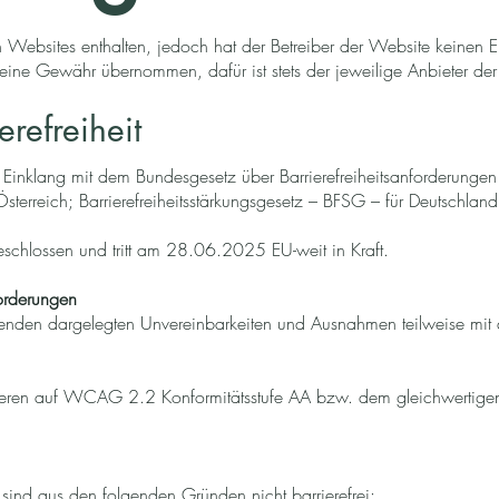
 Websites enthalten, jedoch hat der Betreiber der Website keinen Ein
eine Gewähr übernommen, dafür ist stets der jeweilige Anbieter der 
erefreiheit
inklang mit dem Bundesgesetz über Barrierefreiheitsanforderungen 
 Österreich; Barrierefreiheitsstärkungsgesetz – BFSG – für Deutschlan
schlossen und tritt am 28.06.2025 EU-weit in Kraft.
forderungen
nden dargelegten Unvereinbarkeiten und Ausnahmen teilweise mit den
sieren auf WCAG 2.2 Konformitätsstufe AA bzw. dem gleichwertig
 sind aus den folgenden Gründen nicht barrierefrei: